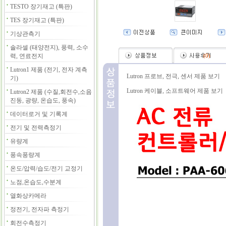
TESTO 장기재고 (특판)
TES 장기재고 (특판)
기상관측기
솔라셀 (태양전지), 풍력, 소수
력, 연료전지
(
0
)
Lutron1 제품 (전기, 전자 계측
Lutron 프로브, 전극, 센서 제품 보기
기)
Lutron 케이블, 소프트웨어 제품 보기
Lutron2 제품 (수질,회전수,소음
진동, 광량, 온습도, 풍속)
데이터로거 및 기록계
전기 및 전력측정기
유량계
풍속풍량계
온도/압력/습도/전기 교정기
노점,온습도,수분계
열화상카메라
정전기, 전자파 측정기
회전수측정기