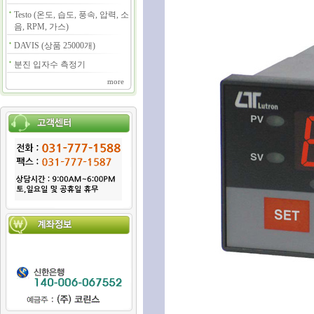
Testo (온도, 습도, 풍속, 압력, 소
음, RPM, 가스)
DAVIS (상품 25000개)
분진 입자수 측정기
more