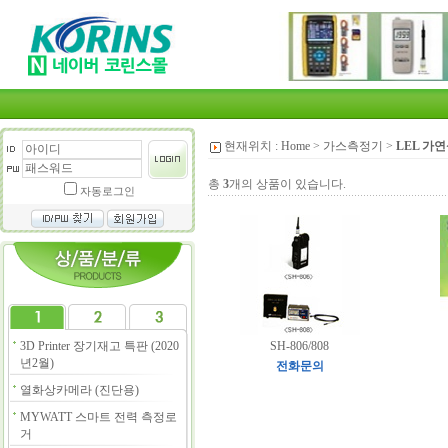
현재위치 :
Home
>
가스측정기
>
LEL 가
총
3
개의 상품이 있습니다.
자동로그인
3D Printer 장기재고 특판 (2020
SH-806/808
년2월)
전화문의
열화상카메라 (진단용)
MYWATT 스마트 전력 측정로
거