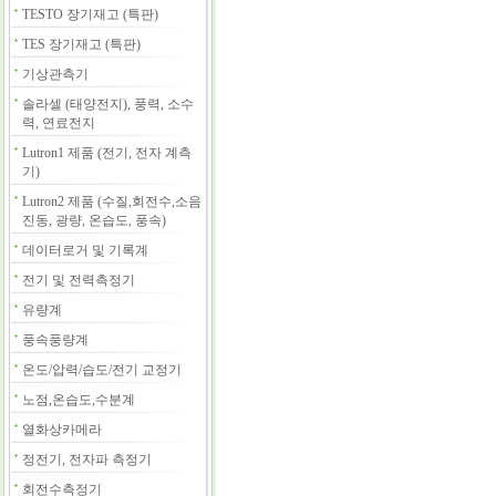
TESTO 장기재고 (특판)
TES 장기재고 (특판)
기상관측기
솔라셀 (태양전지), 풍력, 소수
력, 연료전지
Lutron1 제품 (전기, 전자 계측
기)
Lutron2 제품 (수질,회전수,소음
진동, 광량, 온습도, 풍속)
데이터로거 및 기록계
전기 및 전력측정기
유량계
풍속풍량계
온도/압력/습도/전기 교정기
노점,온습도,수분계
열화상카메라
정전기, 전자파 측정기
회전수측정기