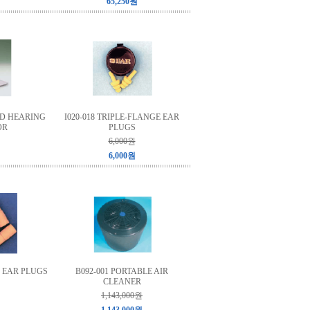
65,250원
ND HEARING
I020-018 TRIPLE-FLANGE EAR
OR
PLUGS
6,000원
6,000원
M EAR PLUGS
B092-001 PORTABLE AIR
CLEANER
1,143,000원