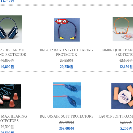
11,740원
3 23 DB EAR MUFF
I020-012 BAND STYLE HEARING
I020-007 QUIET BA
NG PROTECTOR
PROTECTOR
PROTECT
40,800원
20,250원
12,150원
40,800원
20,250원
12,150원
01 MAX HEARING
I020-005 AIR-SOFT PROTECTORS
I020-016 SOFT FOA
ROTECTORS
303,000원
5,250원
76,500원
303,000원
5,250원