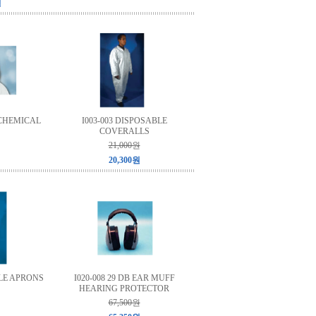
원
 CHEMICAL
I003-003 DISPOSABLE
COVERALLS
21,000원
20,300원
BLE APRONS
I020-008 29 DB EAR MUFF
HEARING PROTECTOR
67,500원