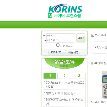
현재위치 
자동로그인
●
UV누설량 
총
41
개의 상
3D Printer 장기재고 특판 (2020
년2월)
열화상카메라 (진단용)
MYWATT 스마트 전력 측정로
SPM-111
거