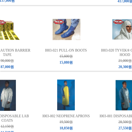
137,000원
417,000
 CAUTION BARRIER
I003-021 PULL-ON BOOTS
I003-020 TYVEK®
TAPE
HOOD
15,600원
90,000원
21,000원
15,080원
87,000원
20,300원
9 DISPOSABLE LAB
I003-002 NEOPRENE APRONS
I003-001 DISPOSA
COATS
19,500원
28,500원
12,150원
18,850원
27,550원