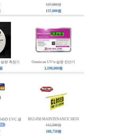
원
137,000원
원
137,000원
 누설량 측정기
Omniscan UV누설량 진단기
0원
3,190,000원
I012-050 MAINTENANCE SIGN
254SD UVC 광
112,500원
원
108,750원