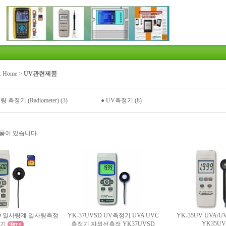
:
Home
>
UV관련제품
측정기 (Radiometer) (3)
●
UV측정기 (8)
품이 있습니다.
6SD 일사량계 일사량측정
YK-37UVSD UV측정기 UVA UVC
YK-35UV UVA/
YK35UV
기
측정기 자외선측정 YK37UVSD