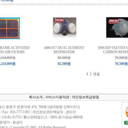
76,500원
 FRAME ACTIVATED
I006-017 DUAL ELEMENT
I006-020 VALVED 
N AIR FILTERS
RESPIRATOR
CARBON RESP
,224,000원
82,500원
76,500원
,224,000원
82,500원
76,500원
1
2
맨끝
회사소개
|
서비스이용약관
|
개인정보취급방침
남시 중원구 둔촌대로 474, 708호 (상대원동 선텍시티1)
1588 / Fax : 031-777-1587 / 개인정보관리책임자 : 관리자
16-81-31753 / 통신판매업신고 : 2005-경기성남-0886호
 운영자 : 윤상미
 Copyright ⓒ 2002. All Rights Reserved.