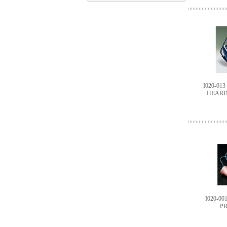
I020-01
HEARI
I020-0
P