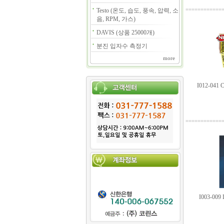
Testo (온도, 습도, 풍속, 압력, 소
음, RPM, 가스)
DAVIS (상품 25000개)
분진 입자수 측정기
more
I012-041
I003-00