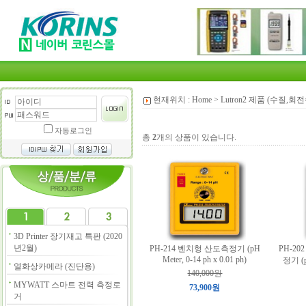
현재위치 :
Home
>
Lutron2 제품 (수질,
자동로그인
총
2
개의 상품이 있습니다.
3D Printer 장기재고 특판 (2020
년2월)
PH-214 벤치형 산도측정기 (pH
PH-2
Meter, 0-14 ph x 0.01 ph)
정기 (pH
열화상카메라 (진단용)
140,000원
MYWATT 스마트 전력 측정로
73,900원
거