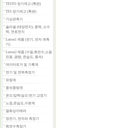
TESTO 장기재고 (특판)
TES 장기재고 (특판)
기상관측기
솔라셀 (태양전지), 풍력, 소수
력, 연료전지
Lutron1 제품 (전기, 전자 계측
기)
Lutron2 제품 (수질,회전수,소음
진동, 광량, 온습도, 풍속)
데이터로거 및 기록계
전기 및 전력측정기
유량계
풍속풍량계
온도/압력/습도/전기 교정기
노점,온습도,수분계
열화상카메라
정전기, 전자파 측정기
회전수측정기