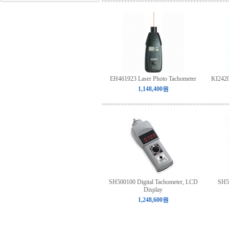
EH461923 Laser Photo Tachometer
KI2420
1,148,400원
SH500100 Digital Tachometer, LCD
SH50
Display
1,248,600원