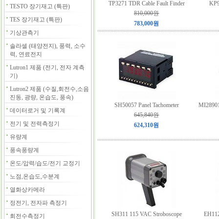
TP3271 TDR Cable Fault Finder
KP9
TESTO 장기재고 (특판)
810,000원
TES 장기재고 (특판)
783,000원
기상관측기
솔라셀 (태양전지), 풍력, 소수
력, 연료전지
Lutron1 제품 (전기, 전자 계측
기)
Lutron2 제품 (수질,회전수,소음
진동, 광량, 온습도, 풍속)
SH50057 Panel Tachometer
MI28901
데이터로거 및 기록계
645,840원
전기 및 전력측정기
624,310원
유량계
풍속풍량계
온도/압력/습도/전기 교정기
노점,온습도,수분계
열화상카메라
정전기, 전자파 측정기
SH311 115 VAC Stroboscope
EH112
회전수측정기