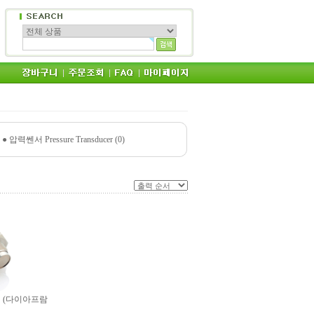
●
압력쎈서 Pressure Transducer (0)
환기 (다이아프람