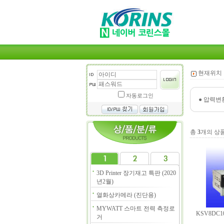
현재위치 
자동로그인
●
압력변환기 
총
3
개의 상
3D Printer 장기재고 특판 (2020
년2월)
열화상카메라 (진단용)
MYWATT 스마트 전력 측정로
KSV8DC1
거