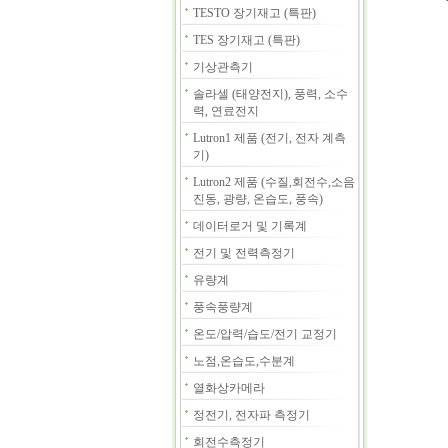
TESTO 장기재고 (특판)
TES 장기재고 (특판)
기상관측기
솔라셀 (태양전지), 풍력, 소수
력, 연료전지
Lutron1 제품 (전기, 전자 계측
기)
Lutron2 제품 (수질,회전수,소음
진동, 광량, 온습도, 풍속)
데이터로거 및 기록계
전기 및 전력측정기
유량계
풍속풍량계
온도/압력/습도/전기 교정기
노점,온습도,수분계
열화상카메라
정전기, 전자파 측정기
회전수측정기