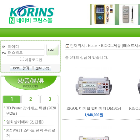
현재위치 :
Home
>
RIGOL 제품 (테스트시
총
5
개의 상품이 있습니다.
자동로그인
3D Printer 장기재고 특판 (2020
RIGOL 디지털 멀티미터 DM3054
RIGO
년2월)
1,948,000원
열화상카메라 (진단용)
MYWATT 스마트 전력 측정로
거