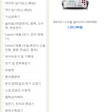
TESTO 장기재고 (특판)
TES 장기재고 (특판)
기상관측기
RIGOL 디지털 멀티미터 DM3068
솔라셀 (태양전지), 풍력, 소수
1,202,300원
력, 연료전지
Lutron1 제품 (전기, 전자 계측
기)
Lutron2 제품 (수질,회전수,소음
진동, 광량, 온습도, 풍속)
데이터로거 및 기록계
전기 및 전력측정기
유량계
풍속풍량계
온도/압력/습도/전기 교정기
노점,온습도,수분계
열화상카메라
정전기, 전자파 측정기
회전수측정기