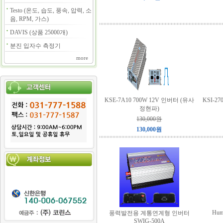
Testo (온도, 습도, 풍속, 압력, 소
음, RPM, 가스)
DAVIS (상품 25000개)
분진 입자수 측정기
more
KSE-7A10 700W 12V 인버터 (유사
KSI-2
정현파)
130,000원
130,000원
Hum
풍력발전용 계통연계형 인버터
SWIG-500A