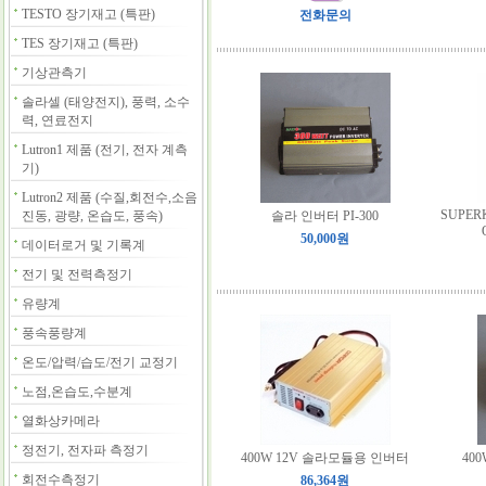
TESTO 장기재고 (특판)
전화문의
TES 장기재고 (특판)
기상관측기
솔라셀 (태양전지), 풍력, 소수
력, 연료전지
Lutron1 제품 (전기, 전자 계측
기)
Lutron2 제품 (수질,회전수,소음
SUPERK
진동, 광량, 온습도, 풍속)
솔라 인버터 PI-300
50,000원
데이터로거 및 기록계
전기 및 전력측정기
유량계
풍속풍량계
온도/압력/습도/전기 교정기
노점,온습도,수분계
열화상카메라
정전기, 전자파 측정기
400W 12V 솔라모듈용 인버터
400
회전수측정기
86,364원