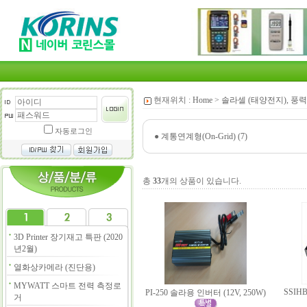
현재위치 :
Home
>
솔라셀 (태양전지), 풍력
자동로그인
●
계통연계형(On-Grid) (7)
총
33
개의 상품이 있습니다.
3D Printer 장기재고 특판 (2020
년2월)
열화상카메라 (진단용)
MYWATT 스마트 전력 측정로
SSIHB-
PI-250 솔라용 인버터 (12V, 250W)
거