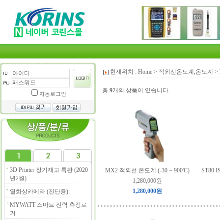
현재위치 :
Home
>
적외선온도계,온도계
>
총
9
개의 상품이 있습니다.
자동로그인
3D Printer 장기재고 특판 (2020
MX2 적외선 온도계 (-30 ~ 900'C)
ST80 
년2월)
1,280,000원
1,280,000원
열화상카메라 (진단용)
MYWATT 스마트 전력 측정로
거