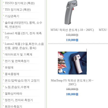
TESTO 장기재고 (특판)
TES 장기재고 (특판)
기상관측기
솔라셀 (태양전지), 풍력, 소수
력, 연료전지
MT4U 적외선 온도계 (-18 ~ 260'C)
MT2U 
Lutron1 제품 (전기, 전자 계측
110,000원
기)
110,000원
Lutron2 제품 (수질,회전수,소음
진동, 광량, 온습도, 풍속)
데이터로거 및 기록계
전기 및 전력측정기
유량계
풍속풍량계
온도/압력/습도/전기 교정기
MiniTemp FS 적외선 온도계 (-30 ~
200'C)
노점,온습도,수분계
180,000원
열화상카메라
180,000원
정전기, 전자파 측정기
회전수측정기