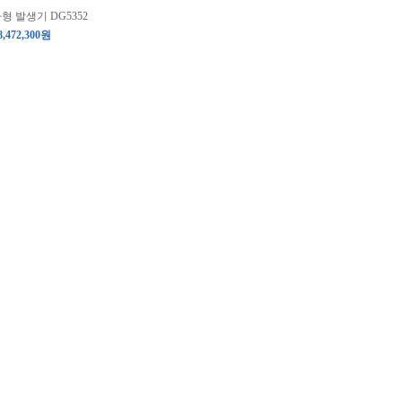
파형 발생기 DG5352
8,472,300원