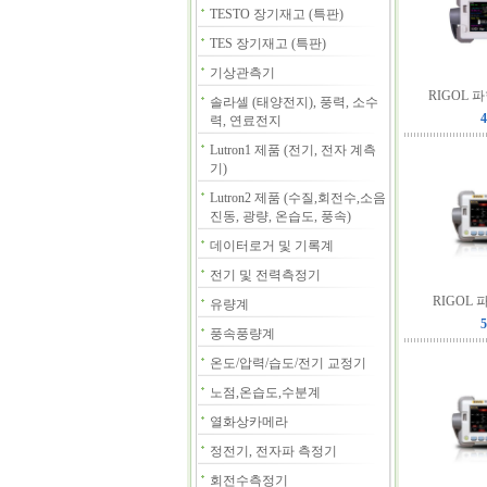
TESTO 장기재고 (특판)
TES 장기재고 (특판)
기상관측기
RIGOL 
솔라셀 (태양전지), 풍력, 소수
4
력, 연료전지
Lutron1 제품 (전기, 전자 계측
기)
Lutron2 제품 (수질,회전수,소음
진동, 광량, 온습도, 풍속)
데이터로거 및 기록계
전기 및 전력측정기
RIGOL 
유량계
5
풍속풍량계
온도/압력/습도/전기 교정기
노점,온습도,수분계
열화상카메라
정전기, 전자파 측정기
회전수측정기