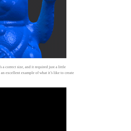
 correct size, and it required just a little
n excellent example of what it’s like to create