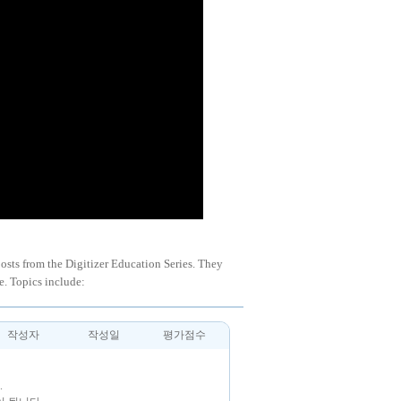
posts from the Digitizer Education Series. They
e. Topics include:
작성자
작성일
평가점수
.