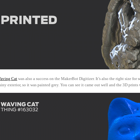
aving Cat
was also a success on the MakerBot Digitizer. It’s also the right size for
shiny exterior, so it was painted grey. You can see it came out well and the 3D prints 