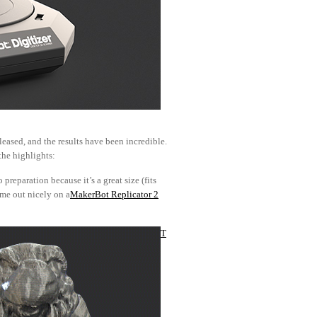
leased, and the results have been incredible.
the highlights:
preparation because it’s a great size (fits
ame out nicely on a
MakerBot Replicator 2
T