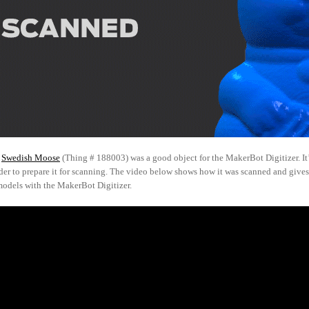
Swedish Moose
(Thing # 188003) was a good object for the MakerBot Digitizer. It’s a
er to prepare it for scanning. The video below shows how it was scanned and gives a
odels with the MakerBot Digitizer.