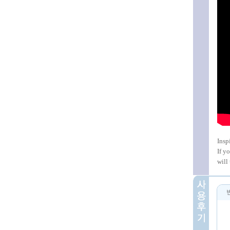
Insp
If y
will