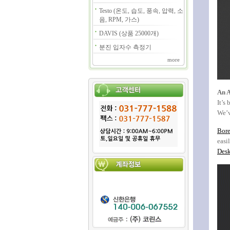
Testo (온도, 습도, 풍속, 압력, 소
음, RPM, 가스)
DAVIS (상품 25000개)
분진 입자수 측정기
more
An A
It’s
We’v
Bore
easi
Desk