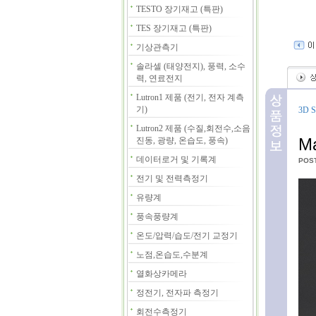
TESTO 장기재고 (특판)
TES 장기재고 (특판)
기상관측기
솔라셀 (태양전지), 풍력, 소수
력, 연료전지
Lutron1 제품 (전기, 전자 계측
기)
3D S
Lutron2 제품 (수질,회전수,소음
Ma
진동, 광량, 온습도, 풍속)
데이터로거 및 기록계
POS
전기 및 전력측정기
유량계
풍속풍량계
온도/압력/습도/전기 교정기
노점,온습도,수분계
열화상카메라
정전기, 전자파 측정기
회전수측정기