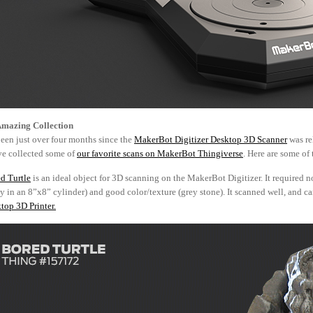
mazing Collection
 been just over four months since the
MakerBot Digitizer Desktop 3D Scanner
was re
e collected some of
our favorite scans on MakerBot Thingiverse
. Here are some of 
d Turtle
is an ideal object for 3D scanning on the MakerBot Digitizer. It required no 
ly in an 8”x8” cylinder) and good color/texture (grey stone). It scanned well, and c
top 3D Printer.