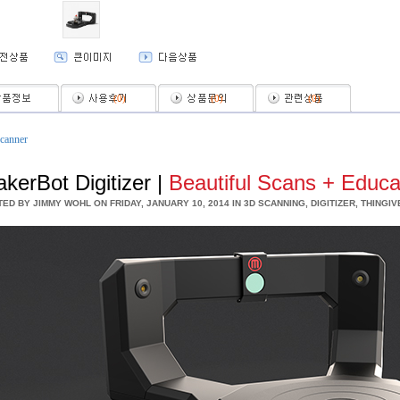
(
0
)
(
0
)
(
0
)
canner
kerBot Digitizer |
Beautiful Scans + Educ
TED BY
JIMMY WOHL
ON
FRIDAY, JANUARY 10, 2014
IN
3D SCANNING
,
DIGITIZER
,
THINGIV