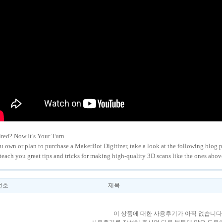
ired? Now It’s Your Turn.
ou own or plan to purchase a MakerBot Digitizer, take a look at the following blog 
 teach you great tips and tricks for making high-quality 3D scans like the ones abov
번호
제목
이 상품에 대한 사용후기가 아직 없습니다