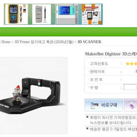
:
Home
>
3D Printer 장기재고 특판 (2020년2월)
>
3D SCANNER
MakerBot Digitizer 3
· 고객선호도
:
· 판매가격
:
· 포 인 트
:
· 수 량
:
■
회원이 되시면 가격변동정보,
뉴스정보를 보내드립니다.
■
배송은 평균 2~3일정도 예상