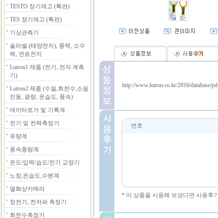
TESTO 장기재고 (특판)
TES 장기재고 (특판)
기상관측기
솔라셀 (태양전지), 풍력, 소수
력, 연료전지
(
0
)
Lutron1 제품 (전기, 전자 계측
기)
http://www.lutron.co.kr/2016/database/
Lutron2 제품 (수질,회전수,소음
진동, 광량, 온습도, 풍속)
데이터로거 및 기록계
전기 및 전력측정기
번호
유량계
풍속풍량계
온도/압력/습도/전기 교정기
노점,온습도,수분계
열화상카메라
* 이 상품을 사용해 보셨다면 사용후
정전기, 전자파 측정기
회전수측정기