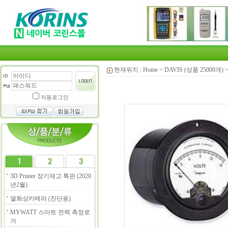
현재위치 :
Home
>
DAVIS (상품 25000개)
자동로그인
3D Printer 장기재고 특판 (2020
년2월)
열화상카메라 (진단용)
MYWATT 스마트 전력 측정로
거