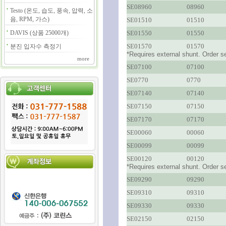
SE08960
08960
Testo (온도, 습도, 풍속, 압력, 소
음, RPM, 가스)
SE01510
01510
DAVIS (상품 25000개)
SE01550
01550
SE01570
01570
분진 입자수 측정기
*Requires external shunt. Order se
more
SE07100
07100
SE0770
0770
SE07140
07140
SE07150
07150
SE07170
07170
SE00060
00060
SE00099
00099
SE00120
00120
*Requires external shunt. Order se
SE09290
09290
SE09310
09310
SE09330
09330
SE02150
02150