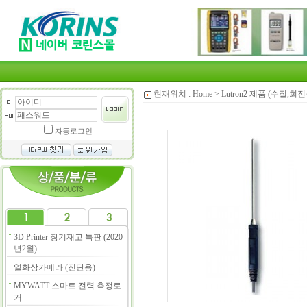
현재위치 :
Home
>
Lutron2 제품 (수질,
자동로그인
3D Printer 장기재고 특판 (2020
년2월)
열화상카메라 (진단용)
MYWATT 스마트 전력 측정로
거