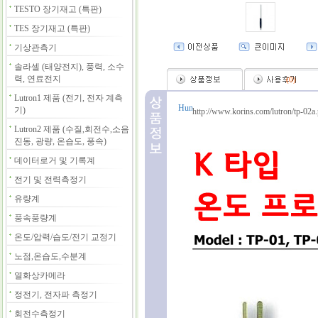
TESTO 장기재고 (특판)
TES 장기재고 (특판)
기상관측기
솔라셀 (태양전지), 풍력, 소수
력, 연료전지
(
0
)
Lutron1 제품 (전기, 전자 계측
기)
http://www.korins.com/lutron/tp-02a
Lutron2 제품 (수질,회전수,소음
진동, 광량, 온습도, 풍속)
데이터로거 및 기록계
전기 및 전력측정기
유량계
풍속풍량계
온도/압력/습도/전기 교정기
노점,온습도,수분계
열화상카메라
정전기, 전자파 측정기
회전수측정기