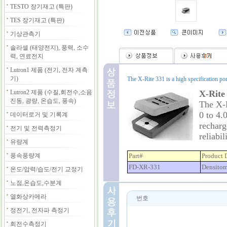
TESTO 장기재고 (특판)
TES 장기재고 (특판)
기상관측기
솔라셀 (태양전지), 풍력, 소수
력, 연료전지
(
0
)
Lutron1 제품 (전기, 전자 계측
기)
The X-Rite 331 is a high specification po
Lutron2 제품 (수질,회전수,소음
X-Rite
진동, 광량, 온습도, 풍속)
The X-R
0 to 4.
데이터로거 및 기록계
recharg
전기 및 전력측정기
reliabil
유량계
풍속풍량계
Part#
Product 
FD-XR-331
Densitom
온도/압력/습도/전기 교정기
노점,온습도,수분계
열화상카메라
번호
정전기, 전자파 측정기
회전수측정기