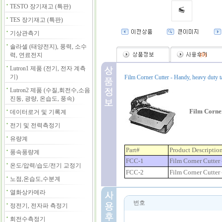
TESTO 장기재고 (특판)
TES 장기재고 (특판)
기상관측기
솔라셀 (태양전지), 풍력, 소수
력, 연료전지
(
0
)
Lutron1 제품 (전기, 전자 계측
기)
Film Corner Cutter - Handy, heavy duty tabl
Lutron2 제품 (수질,회전수,소음
진동, 광량, 온습도, 풍속)
Film Corne
데이터로거 및 기록계
전기 및 전력측정기
유량계
Part#
Product Descriptio
풍속풍량계
FCC-1
Film Corner Cutter
온도/압력/습도/전기 교정기
FCC-2
Film Corner Cutter
노점,온습도,수분계
열화상카메라
번호
정전기, 전자파 측정기
회전수측정기