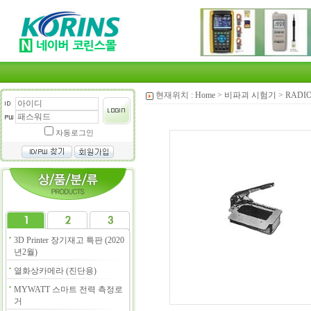
현재위치 :
Home
>
비파괴 시험기
>
RADI
자동로그인
3D Printer 장기재고 특판 (2020
년2월)
열화상카메라 (진단용)
MYWATT 스마트 전력 측정로
거