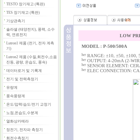
TESTO 장기재고 (특판)
TES 장기재고 (특판)
(
0
)
기상관측기
솔라셀 (태양전지), 풍력, 소수
력, 연료전지
LOW PR
Lutron1 제품 (전기, 전자 계측
MODEL : P-500/500A
기)
RANGE: ±10, ±50, ±100, 
Lutron2 제품 (수질,회전수,소음
OUTPUT: 4-20mA (2-WIR
진동, 광량, 온습도, 풍속)
SENSOR ELEMENT: CER
ELEC CONNECTION: CAB
데이터로거 및 기록계
전기 및 전력측정기
유량계
풍속풍량계
온도/압력/습도/전기 교정기
노점,온습도,수분계
열화상카메라
정전기, 전자파 측정기
회전수측정기