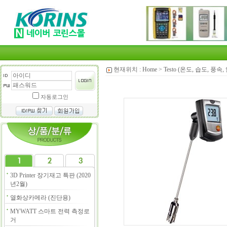
현재위치 :
Home
>
Testo (온도, 습도, 풍속,
자동로그인
3D Printer 장기재고 특판 (2020
년2월)
열화상카메라 (진단용)
MYWATT 스마트 전력 측정로
거