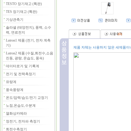
TESTO 장기재고 (특판)
TES 장기재고 (특판)
기상관측기
솔라셀 (태양전지), 풍력, 소수
력, 연료전지
(
0
)
Lutron1 제품 (전기, 전자 계측
기)
제품 자체는 사용하지 않은 새제품이나
Lutron2 제품 (수질,회전수,소음
진동, 광량, 온습도, 풍속)
데이터로거 및 기록계
전기 및 전력측정기
유량계
풍속풍량계
온도/압력/습도/전기 교정기
노점,온습도,수분계
열화상카메라
정전기, 전자파 측정기
회전수측정기