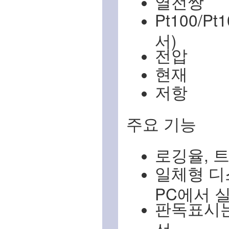
열전쌍
Pt100/Pt
서)
전압
현재
저항
주요 기능
로깅율, 
일체형 디스
PC에서 
판독표시는 H
선