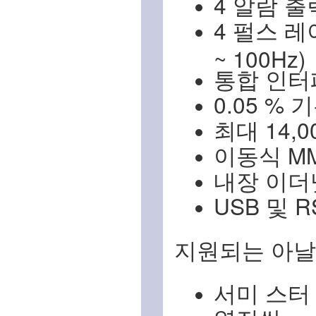
4 알람 출
4 펄스 레
~ 100Hz)
통합 인터
0.05 %
최대 14,0
이동식 MM
내장 이더넷
USB 및 R
지원되는 아날
서미 스터