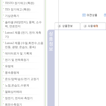
TESTO 장기재고 (특판)
TES 장기재고 (특판)
기상관측기
솔라셀 (태양전지), 풍력, 소수
력, 연료전지
(
0
)
Lutron1 제품 (전기, 전자 계측
기)
Lutron2 제품 (수질,회전수,소음
진동, 광량, 온습도, 풍속)
데이터로거 및 기록계
전기 및 전력측정기
유량계
풍속풍량계
온도/압력/습도/전기 교정기
노점,온습도,수분계
열화상카메라
정전기, 전자파 측정기
회전수측정기