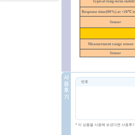
Typical long-term stabili
Response time(90%) at +20℃ in 
Sensor
Measurement range sensor
Sensor
번호
* 이 상품을 사용해 보셨다면 사용후