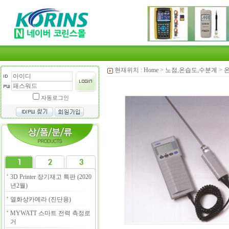
현재위치 :
Home
>
노점,온습도,수분계
>
온
자동로그인
3D Printer 장기재고 특판 (2020
년2월)
열화상카메라 (진단용)
MYWATT 스마트 전력 측정로
거