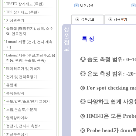
TESTO 장기재고 (특판)
TES 장기재고 (특판)
(
0
)
기상관측기
솔라셀 (태양전지), 풍력, 소수
력, 연료전지
특 징
Lutron1 제품 (전기, 전자 계측
기)
Lutron2 제품 (수질,회전수,소음
◎ 습도 측정 범위: 0~1
진동, 광량, 온습도, 풍속)
데이터로거 및 기록계
◎ 온도 측정 범위: -20~+
전기 및 전력측정기
유량계
◎ For spot checking m
풍속풍량계
◎ 다양하고 쉽게 사용할
온도/압력/습도/전기 교정기
노점,온습도,수분계
◎ HMI41은 모든 Pro
열화상카메라
정전기, 전자파 측정기
◎ Probe head가 4m
회전수측정기