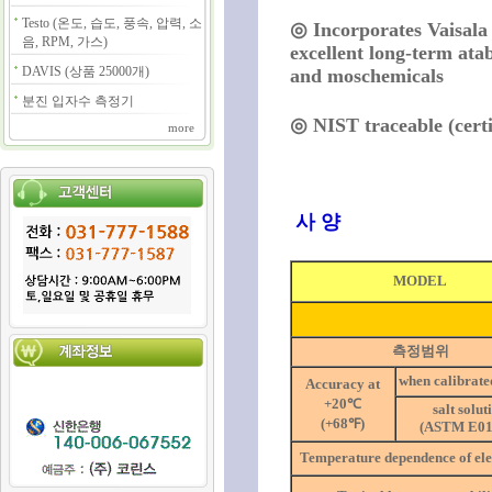
Testo (온도, 습도, 풍속, 압력, 소
◎ Incorporates Vaisal
음, RPM, 가스)
excellent long-term atabi
DAVIS (상품 25000개)
and moschemicals
분진 입자수 측정기
◎ NIST traceable (certi
more
사 양
MODEL
측정범위
when calibrate
Accuracy at
+20℃
salt solut
(+68℉)
(ASTM E01
Temperature dependence of ele