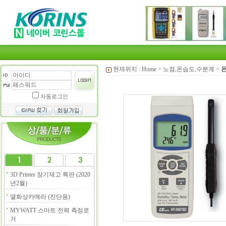
현재위치 :
Home
>
노점,온습도,수분계
>
온
자동로그인
3D Printer 장기재고 특판 (2020
년2월)
열화상카메라 (진단용)
MYWATT 스마트 전력 측정로
거