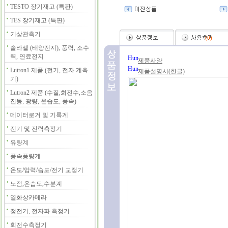
TESTO 장기재고 (특판)
TES 장기재고 (특판)
기상관측기
(
0
)
솔라셀 (태양전지), 풍력, 소수
력, 연료전지
제품사양
Lutron1 제품 (전기, 전자 계측
제품설명서(한글)
기)
Lutron2 제품 (수질,회전수,소음
진동, 광량, 온습도, 풍속)
데이터로거 및 기록계
전기 및 전력측정기
유량계
풍속풍량계
온도/압력/습도/전기 교정기
노점,온습도,수분계
열화상카메라
정전기, 전자파 측정기
회전수측정기