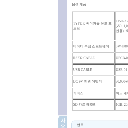
옵션 제품
TP-02A 
TYPE K 써머커플 온도 프
(-50~1,
로브
면용) : 
데이터 수집 소프트웨어
SW-U80
RS232 CABLE
UPCB-02
USB CABLE
USB-01 
DC 9V 전원 어뎁터
30,000
케이스
하드 케이스
SD 카드 메모리
1GB: 20
번호