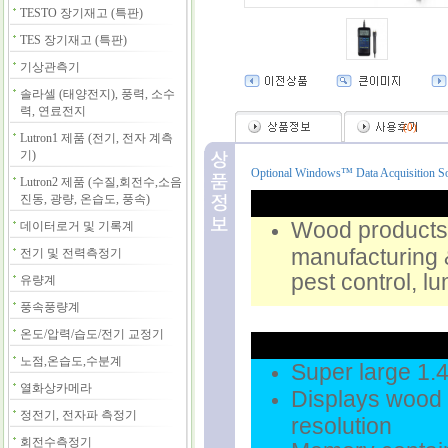
TESTO 장기재고 (특판)
TES 장기재고 (특판)
기상관측기
솔라셀 (태양전지), 풍력, 소수
력, 연료전지
(
0
)
Lutron1 제품 (전기, 전자 계측
기)
Optional Windows™ Data Acquisition Softw
Lutron2 제품 (수질,회전수,소음
진동, 광량, 온습도, 풍속)
Wood products,
데이터로거 및 기록계
manufacturing &
전기 및 전력측정기
pest control, 
유량계
풍속풍량계
온도/압력/습도/전기 교정기
노점,온습도,수분계
Super large 1.
열화상카메라
Displays wood 
정전기, 전자파 측정기
resolution
회전수측정기