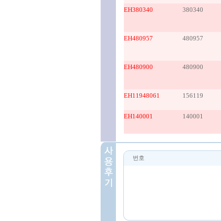
EH380340
380340
EH480957
480957
EH480900
480900
EH11948061
156119
EH140001
140001
번호