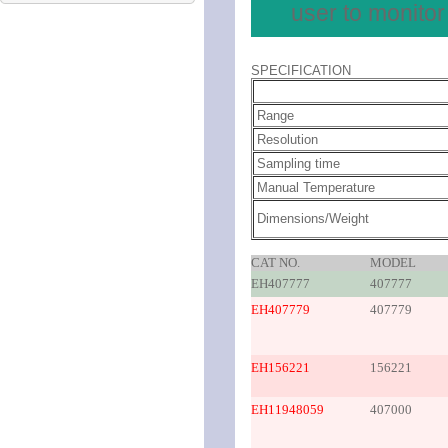
user to monito
SPECIFICATION
Range
Resolution
Sampling time
Manual Temperature
Dimensions/Weight
CAT NO.
MODEL
EH407777
407777
EH407779
407779
EH156221
156221
EH11948059
407000