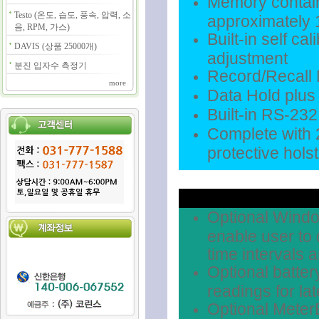
Memory contains
Testo (온도, 습도, 풍속, 압력, 소
approximately 
음, RPM, 가스)
Built-in self c
DAVIS (상품 25000개)
adjustment
분진 입자수 측정기
Record/Recall
more
Data Hold plus 
Built-in RS-232
Complete with 2
protective hols
Optional Windo
enable user to 
time intervals 
Optional batte
readings for lat
Optional Meter