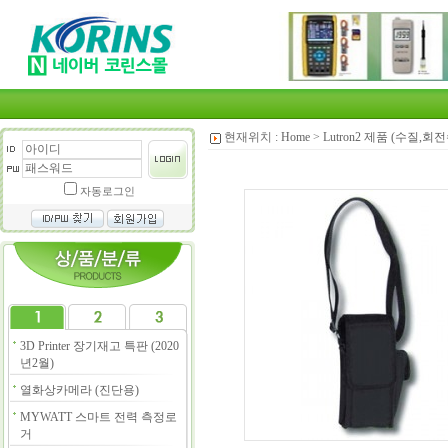
현재위치 :
Home
>
Lutron2 제품 (수질,
자동로그인
3D Printer 장기재고 특판 (2020
년2월)
열화상카메라 (진단용)
MYWATT 스마트 전력 측정로
거