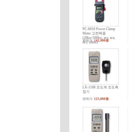
PC-6010 Power Clamp
Meter 고전력용
(20kw/100kw, acv, aca,
판매가:
142,900원
dcv, ohms)
LX-1108 조도계 조도측
정기
판매가:
125,000원