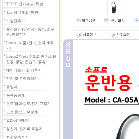
TESTO 장기재고 (특판)
TES 장기재고 (특판)
기상관측기
솔라셀 (태양전지), 풍력, 소수
력, 연료전지
(
0
)
Lutron1 제품 (전기, 전자 계측
기)
Lutron2 제품 (수질,회전수,소음
진동, 광량, 온습도, 풍속)
데이터로거 및 기록계
전기 및 전력측정기
유량계
풍속풍량계
온도/압력/습도/전기 교정기
노점,온습도,수분계
열화상카메라
정전기, 전자파 측정기
회전수측정기