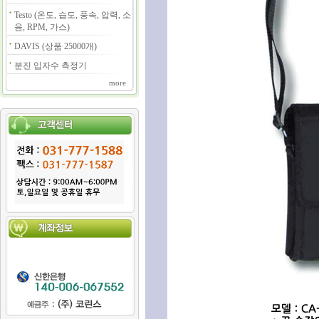
Testo (온도, 습도, 풍속, 압력, 소
음, RPM, 가스)
DAVIS (상품 25000개)
분진 입자수 측정기
more