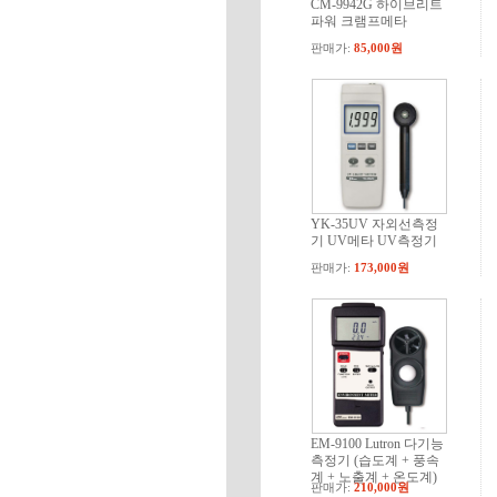
CM-9942G 하이브리트
파워 크램프메타
판매가:
85,000원
YK-35UV 자외선측정
기 UV메타 UV측정기
판매가:
173,000원
EM-9100 Lutron 다기능
측정기 (습도계 + 풍속
계 + 노출계 + 온도계)
판매가:
210,000원