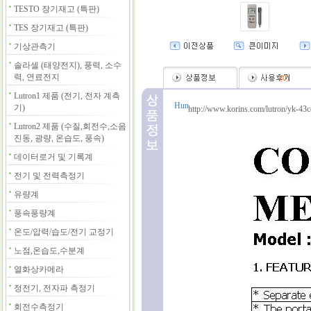
TESTO 장기재고 (특판)
TES 장기재고 (특판)
기상관측기
솔라셀 (태양전지), 풍력, 소수
력, 연료전지
(
0
)
Lutron1 제품 (전기, 전자 계측
기)
http://www.korins.com/lutron/yk-43c
Lutron2 제품 (수질,회전수,소음
진동, 광량, 온습도, 풍속)
데이터로거 및 기록계
전기 및 전력측정기
유량계
풍속풍량계
온도/압력/습도/전기 교정기
노점,온습도,수분계
열화상카메라
정전기, 전자파 측정기
회전수측정기