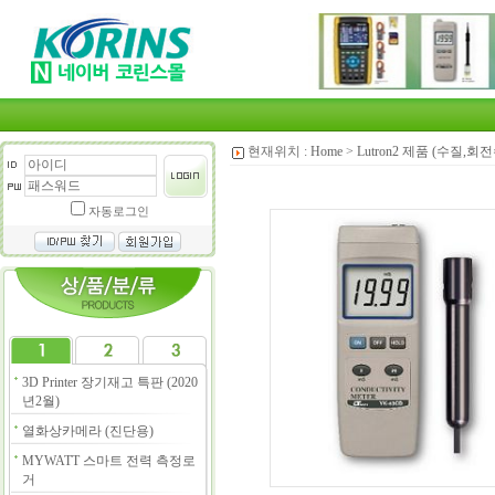
현재위치 :
Home
>
Lutron2 제품 (수질,
자동로그인
3D Printer 장기재고 특판 (2020
년2월)
열화상카메라 (진단용)
MYWATT 스마트 전력 측정로
거