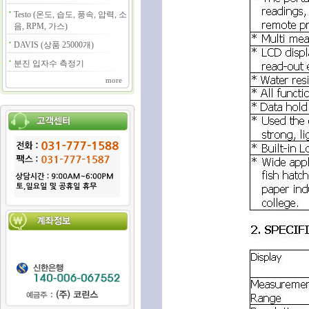
Testo (온도, 습도, 풍속, 압력, 소
음, RPM, 가스)
DAVIS (상품 25000개)
분진 입자수 측정기
more