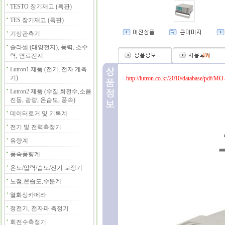
TESTO 장기재고 (특판)
TES 장기재고 (특판)
기상관측기
솔라셀 (태양전지), 풍력, 소수
력, 연료전지
(
0
)
Lutron1 제품 (전기, 전자 계측
기)
http://lutron.co.kr/2010/database/pdf/MO
Lutron2 제품 (수질,회전수,소음
진동, 광량, 온습도, 풍속)
데이터로거 및 기록계
전기 및 전력측정기
유량계
풍속풍량계
온도/압력/습도/전기 교정기
노점,온습도,수분계
열화상카메라
정전기, 전자파 측정기
회전수측정기