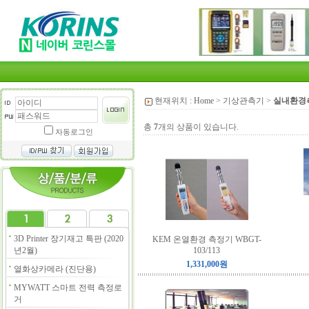
현재위치 :
Home
>
기상관측기
>
실내환경
총
7
개의 상품이 있습니다.
자동로그인
3D Printer 장기재고 특판 (2020
KEM 온열환경 측정기 WBGT-
년2월)
103/113
1,331,000원
열화상카메라 (진단용)
MYWATT 스마트 전력 측정로
거