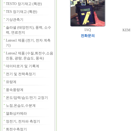
TESTO 장기재고 (특판)
TES 장기재고 (특판)
기상관측기
솔라셀 (태양전지), 풍력, 소수
IAQ
KEM
력, 연료전지
전화문의
Lutron1 제품 (전기, 전자 계측
기)
Lutron2 제품 (수질,회전수,소음
진동, 광량, 온습도, 풍속)
데이터로거 및 기록계
전기 및 전력측정기
유량계
풍속풍량계
온도/압력/습도/전기 교정기
노점,온습도,수분계
열화상카메라
정전기, 전자파 측정기
회전수측정기