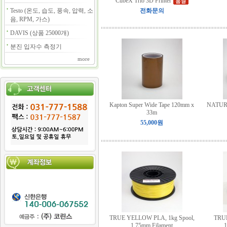
CubeX Trio 3D Printer
Testo (온도, 습도, 풍속, 압력, 소
전화문의
음, RPM, 가스)
DAVIS (상품 25000개)
분진 입자수 측정기
more
Kapton Super Wide Tape 120mm x
NATURA
33m
55,000원
TRUE YELLOW PLA, 1kg Spool,
TRUE
1.75mm Filament
1