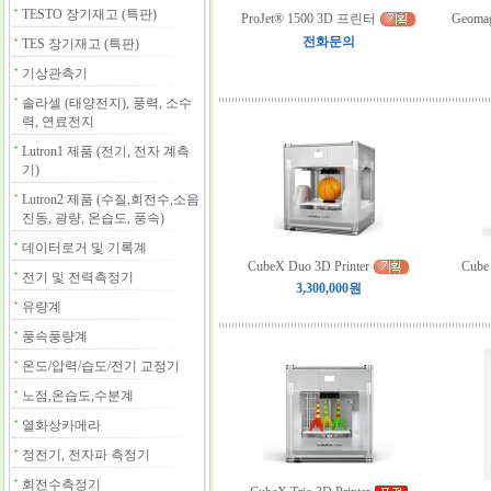
TESTO 장기재고 (특판)
ProJet® 1500 3D 프린터
Geomag
전화문의
TES 장기재고 (특판)
기상관측기
솔라셀 (태양전지), 풍력, 소수
력, 연료전지
Lutron1 제품 (전기, 전자 계측
기)
Lutron2 제품 (수질,회전수,소음
진동, 광량, 온습도, 풍속)
데이터로거 및 기록계
CubeX Duo 3D Printer
Cube 
전기 및 전력측정기
3,300,000원
유량계
풍속풍량계
온도/압력/습도/전기 교정기
노점,온습도,수분계
열화상카메라
정전기, 전자파 측정기
회전수측정기