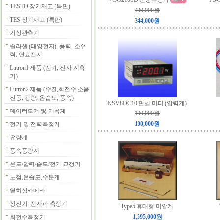
VC-9210SD 진공측정기
PS
TESTO 장기재고 (특판)
490,000원
TES 장기재고 (특판)
344,000원
기상관측기
솔라셀 (태양전지), 풍력, 소수
력, 연료전지
Lutron1 제품 (전기, 전자 계측
기)
Lutron2 제품 (수질,회전수,소음
진동, 광량, 온습도, 풍속)
KSV8DC10 판넬 미터 (압력계)
데이터로거 및 기록계
100,000원
100,000원
전기 및 전력측정기
유량계
풍속풍량계
온도/압력/습도/전기 교정기
노점,온습도,수분계
열화상카메라
정전기, 전자파 측정기
Type5 휴대형 미압계
1,595,000원
회전수측정기