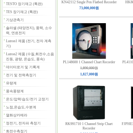
KN42112 Single Pen Flatbed Recorder
HK88
TESTO 장기재고 (특판)
73,000,000원
TES 장기재고 (특판)
기상관측기
솔라셀 (태양전지), 풍력, 소수
력, 연료전지
Lutron1 제품 (전기, 전자 계측
기)
Lutron2 제품 (수질,회전수,소음
진동, 광량, 온습도, 풍속)
PL148600 1 Channel Chart Recorder
PL4110
데이터로거 및 기록계
1,890,000원
1,827,000원
전기 및 전력측정기
유량계
풍속풍량계
온도/압력/습도/전기 교정기
노점,온습도,수분계
열화상카메라
정전기, 전자파 측정기
RK991710 1 Channel Strip Chart
FJPHE1 
Recorder
회전수측정기