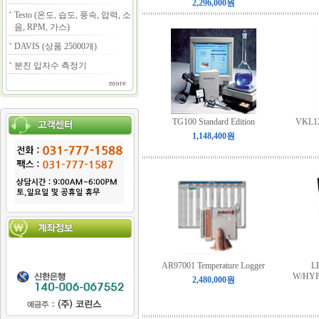
2,296,000원
Testo (온도, 습도, 풍속, 압력, 소
음, RPM, 가스)
DAVIS (상품 25000개)
분진 입자수 측정기
more
TG100 Standard Edition
VKL128
1,148,400원
AR97001 Temperature Logger
L
W/HY
2,480,000원