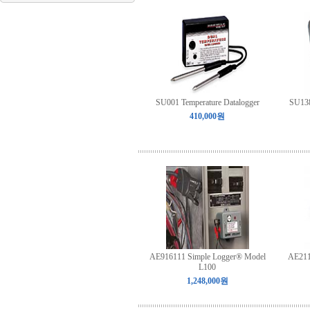
SU001 Temperature Datalogger
SU138
410,000원
AE916111 Simple Logger® Model
AE211
L100
1,248,000원