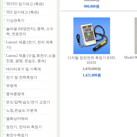
900,000원
TESTO 장기재고 (특판)
900,000원
TES 장기재고 (특판)
기상관측기
솔라셀 (태양전지), 풍력, 소수
력, 연료전지
Lutron1 제품 (전기, 전자 계측
기)
Lutron2 제품 (수질,회전수,소음
Model 90
디지털 정전전위 측정기 KSD-
진동, 광량, 온습도, 풍속)
0103S
1,470,000원
데이터로거 및 기록계
1,421,000원
전기 및 전력측정기
유량계
풍속풍량계
온도/압력/습도/전기 교정기
노점,온습도,수분계
열화상카메라
정전기, 전자파 측정기
회전수측정기