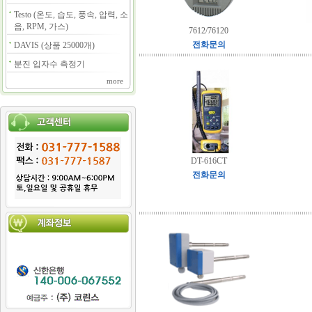
Testo (온도, 습도, 풍속, 압력, 소
음, RPM, 가스)
7612/76120
전화문의
DAVIS (상품 25000개)
분진 입자수 측정기
more
DT-616CT
전화문의