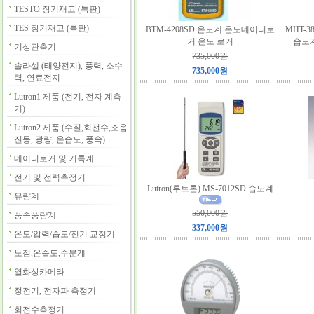
TESTO 장기재고 (특판)
TES 장기재고 (특판)
BTM-4208SD 온도계 온도데이터로
MHT-
거 온도 로거
습도계
기상관측기
735,000원
솔라셀 (태양전지), 풍력, 소수
735,000원
력, 연료전지
Lutron1 제품 (전기, 전자 계측
기)
Lutron2 제품 (수질,회전수,소음
진동, 광량, 온습도, 풍속)
데이터로거 및 기록계
전기 및 전력측정기
Lutron(루트론) MS-7012SD 습도계
유량계
550,000원
풍속풍량계
337,000원
온도/압력/습도/전기 교정기
노점,온습도,수분계
열화상카메라
정전기, 전자파 측정기
회전수측정기