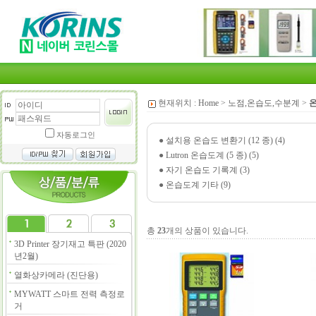
현재위치 :
Home
>
노점,온습도,수분계
>
온
자동로그인
●
설치용 온습도 변환기 (12 종) (4)
●
Lutron 온습도계 (5 종) (5)
●
자기 온습도 기록계 (3)
●
온습도계 기타 (9)
총
23
개의 상품이 있습니다.
3D Printer 장기재고 특판 (2020
년2월)
열화상카메라 (진단용)
MYWATT 스마트 전력 측정로
거