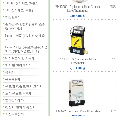
TESTO 장기재고 (특판)
FN155001 Alphasonic Non-Contact
TS3
TES 장기재고 (특판)
Level Transmitter
2,067,100원
기상관측기
솔라셀 (태양전지), 풍력, 소수
력, 연료전지
Lutron1 제품 (전기, 전자 계측
기)
Lutron2 제품 (수질,회전수,소음
진동, 광량, 온습도, 풍속)
데이터로거 및 기록계
AA17201A Aluminum, Mass
AA
Flowmeter
전기 및 전력측정기
2,133,900원
유량계
풍속풍량계
온도/압력/습도/전기 교정기
노점,온습도,수분계
열화상카메라
정전기, 전자파 측정기
SA08022 Electronic Mass Flow Meter
SA67
회전수측정기