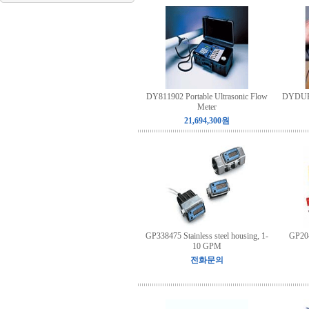
DY811902 Portable Ultrasonic Flow
DYDUFX
Meter
21,694,300원
GP338475 Stainless steel housing, 1-
GP204
10 GPM
전화문의