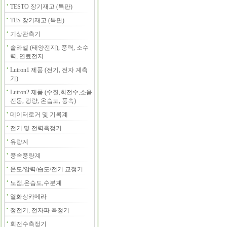
TESTO 장기재고 (특판)
TES 장기재고 (특판)
기상관측기
솔라셀 (태양전지), 풍력, 소수
력, 연료전지
Lutron1 제품 (전기, 전자 계측
기)
Lutron2 제품 (수질,회전수,소음
진동, 광량, 온습도, 풍속)
데이터로거 및 기록계
전기 및 전력측정기
유량계
풍속풍량계
온도/압력/습도/전기 교정기
노점,온습도,수분계
열화상카메라
정전기, 전자파 측정기
회전수측정기