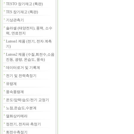
TESTO 장기재고 (특판)
TES 장기재고 (특판)
기상관측기
솔라셀 (태양전지), 풍력, 소수
력, 연료전지
Lutron1 제품 (전기, 전자 계측
기)
Lutron2 제품 (수질,회전수,소음
진동, 광량, 온습도, 풍속)
데이터로거 및 기록계
전기 및 전력측정기
유량계
풍속풍량계
온도/압력/습도/전기 교정기
노점,온습도,수분계
열화상카메라
정전기, 전자파 측정기
회전수측정기