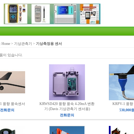
:
Home
>
기상관측기
>
기상측정용 센서
품이 있습니다.
11 풍향 풍속센서
KRWSD420 풍향 풍속 4-20mA 변환
KRPV-1 풍향
기 (Davis 기상관측기 센서용)
전화문의
530,000
전화문의