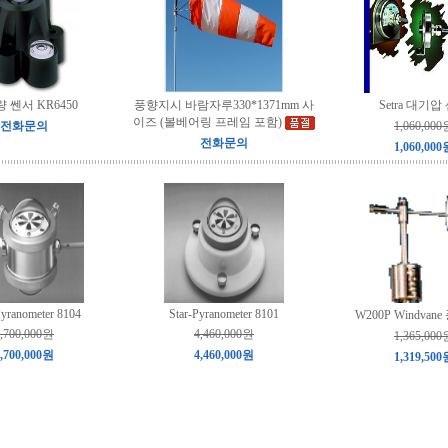
 쎈서 KR6450
풍향지시 바람자루330*1371mm 사
Setra 대기압
이즈 (볼베어링 프레임 포함)
전화문의
1,060,000
전화문의
1,060,000
yranometer 8104
Star-Pyranometer 8101
W200P Windva
,700,000원
4,460,000원
1,365,000
,700,000원
4,460,000원
1,319,500