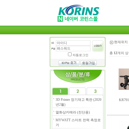
현재위치 
총
12
개의 상
자동로그인
3D Printer 장기재고 특판 (2020
KR79
년2월)
열화상카메라 (진단용)
MYWATT 스마트 전력 측정로
거