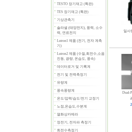
TESTO 장기재고 (특판)
TES 장기재고 (특판)
기상관측기
솔라셀 (태양전지), 풍력, 소수
일사량
력, 연료전지
Lutron1 제품 (전기, 전자 계측
기)
Lutron2 제품 (수질,회전수,소음
진동, 광량, 온습도, 풍속)
데이터로거 및 기록계
전기 및 전력측정기
유량계
풍속풍량계
Dual-P
온도/압력/습도/전기 교정기
2
2
노점,온습도,수분계
열화상카메라
정전기, 전자파 측정기
회전수측정기