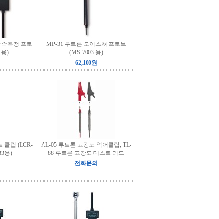
 풍속측정 프로
MP-31 루트론 모이스쳐 프로브
 용)
(MS-7003 용)
62,100원
 클립 (LCR-
AL-05 루트론 고강도 억어클립, TL-
183용)
88 루트론 고강도 테스트 리드
전화문의