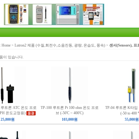
:
Home
>
Lutron2 제품 (수질,회전수,소음진동, 광량, 온습도, 풍속)
>
센서(Sensors), 프로
품이 있습니다.
TC 루트론 ATC 온도 프로
TP-100 루트론 Pt 100 ohm 온도 프로
TP-04 루트론 K타
01PH 온도교정용)
브 (-50'C ~ 400'C)
(-50 to 400
25,800원
103,000원
55,000원