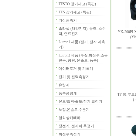
TESTO 장기재고 (특판)
TES 장기재고 (특판)
기상관측기
솔라셀 (태양전지), 풍력, 소수
YK-200P
력, 연료전지
(Y
Lutron1 제품 (전기, 전자 계측
기)
Lutron2 제품 (수질,회전수,소음
진동, 광량, 온습도, 풍속)
데이터로거 및 기록계
전기 및 전력측정기
유량계
풍속풍량계
TP-01 루
(
온도/압력/습도/전기 교정기
노점,온습도,수분계
열화상카메라
정전기, 전자파 측정기
회전수측정기