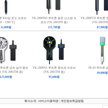
트론 K타입 온도 프로브
YK-200PDO 루트론 용존 산소량 프
YK-200PCD 루트론
50 ~ 1200 ℃)
로브 (YK-2001PH 용)
(YK-2001PH
32,000원
211,700원
87,900원
M 루트론 금속 날개 풍속
YK-200PAL 루트론 풍속계 프로브
PE-03 루트론 
(YK-2001TM 용)
(YK-2001TM 용)
49,000원
125,600원
95,600원
회사소개
|
서비스이용약관
|
개인정보취급방침