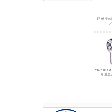
TP-03 루
(-
YK-200PA
계 프로브 