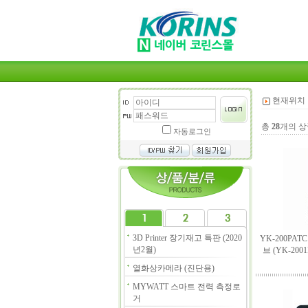
현재위치 
총
28
개의 상
자동로그인
3D Printer 장기재고 특판 (2020
YK-200PA
년2월)
브 (YK-20
열화상카메라 (진단용)
MYWATT 스마트 전력 측정로
거