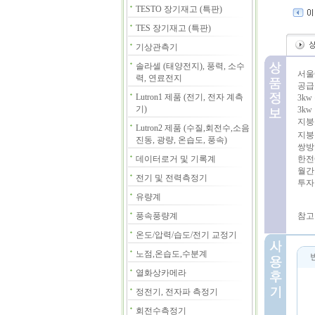
TESTO 장기재고 (특판)
TES 장기재고 (특판)
기상관측기
솔라셀 (태양전지), 풍력, 소수
서울
력, 연료전지
공급
Lutron1 제품 (전기, 전자 계측
3kw
기)
3k
지붕
Lutron2 제품 (수질,회전수,소음
지붕
진동, 광량, 온습도, 풍속)
쌍방
데이터로거 및 기록계
한전
월간
전기 및 전력측정기
투자
유량계
풍속풍량계
참고 
온도/압력/습도/전기 교정기
노점,온습도,수분계
열화상카메라
정전기, 전자파 측정기
회전수측정기