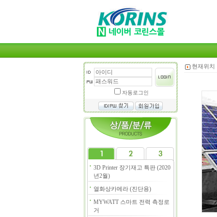
현재위치 
자동로그인
3D Printer 장기재고 특판 (2020
년2월)
열화상카메라 (진단용)
MYWATT 스마트 전력 측정로
거