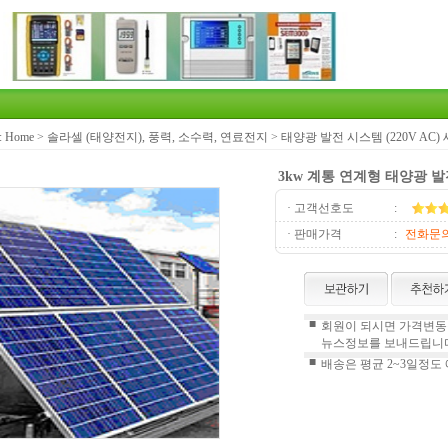
:
Home
>
솔라셀 (태양전지), 풍력, 소수력, 연료전지
>
태양광 발전 시스템 (220V AC)
3kw 계통 연계형 태양광 
· 고객선호도
:
· 판매가격
:
전화문
■
회원이 되시면 가격변동정
뉴스정보를 보내드립니다
■
배송은 평균 2~3일정도