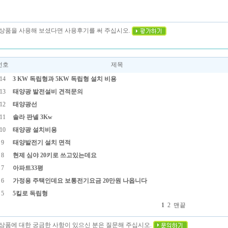
이 상품을 사용해 보셨다면 사용후기를 써 주십시오.
번호
제목
14
3 KW 독립형과 5KW 독립형 설치 비용
13
태양광 발전설비 견적문의
12
태양광선
11
솔라 판넬 3Kw
10
태양광 설치비용
9
태양발전기 설치 면적
8
현제 심야 20키로 쓰고있는데요
7
아파트33평
6
가정용 주택인데요 보통전기요금 20만원 나옵니다
5
5킬로 독립형
1
2
맨끝
이 상품에 대한 궁금한 사항이 있으신 분은 질문해 주십시오.