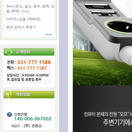
Testo (온도, 습도, 풍속, 압력, 소
음, RPM, 가스)
DAVIS (상품 25000개)
분진 입자수 측정기
more