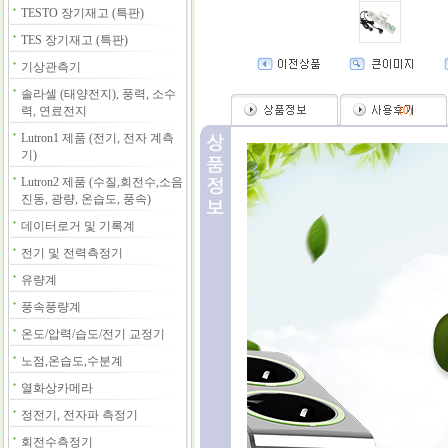
TESTO 장기재고 (특판)
TES 장기재고 (특판)
기상관측기
솔라셀 (태양전지), 풍력, 소수
력, 연료전지
(
0
)
Lutron1 제품 (전기, 전자 계측
기)
Lutron2 제품 (수질,회전수,소음
진동, 광량, 온습도, 풍속)
데이터로거 및 기록계
전기 및 전력측정기
유량계
풍속풍량계
온도/압력/습도/전기 교정기
노점,온습도,수분계
열화상카메라
정전기, 전자파 측정기
회전수측정기