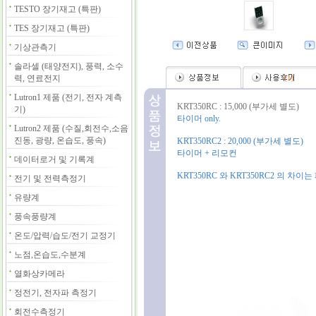
TESTO 장기재고 (특판)
TES 장기재고 (특판)
기상관측기
솔라셀 (태양전지), 풍력, 소수
력, 연료전지
(
1
)
Lutron1 제품 (전기, 전자 계측
KRT350RC : 15,000 (부가세 별도)
기)
타이머 only.
Lutron2 제품 (수질,회전수,소음
진동, 광량, 온습도, 풍속)
KRT350RC2 : 20,000 (부가세 별도)
타이머 + 리모컨
데이터로거 및 기록계
KRT350RC 와 KRT350RC2 의 
전기 및 전력측정기
유량계
풍속풍량계
온도/압력/습도/전기 교정기
노점,온습도,수분계
열화상카메라
정전기, 전자파 측정기
회전수측정기