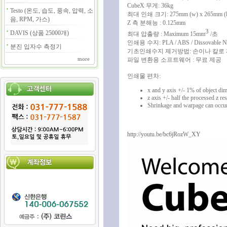
CubeX 무게: 36kg
Testo (온도, 습도, 풍속, 압력, 소
최대 인쇄 크기: 275mm (w) x 265mm (l)
음, RPM, 가스)
Z 측 분해능 : 0.125mm
3
DAVIS (상품 25000개)
최대 압출량 : Maximum 15mm
/초
인쇄용 수지: PLA / ABS / Dissovable Na
분진 입자수 측정기
기초인쇄수지 제거방법: 손이나 칼로 
more
파일 변환용 소프트웨어 : 무료 제공
인쇄물 편차:
x and y axis +/- 1% of object di
z axis +/- half the processed z re
Shrinkage and warpage can occur
http://youtu.be/bc6jRozW_XY