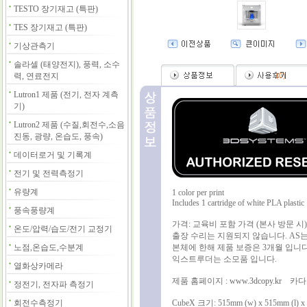
TESTO 장기재고 (특판)
TES 장기재고 (특판)
기상관측기
솔라셀 (태양전지), 풍력, 소수
력, 연료전지
(
0
)
Lutron1 제품 (전기, 전자 계측
기)
Lutron2 제품 (수질,회전수,소음
진동, 광량, 온습도, 풍속)
데이터로거 및 기록계
전기 및 전력측정기
유량계
1 color per print
Includes 1 cartridge of white PLA plastic
풍속풍량계
가격: 교육비 포함 가격 (본사 방문 시)
온도/압력/습도/전기 교정기
출장 수리는 지원되지 않습니다. AS는
노점,온습도,수분계
본체에 한해 제품 보증은 3개월 입니
익스트루더는 소모품 입니다.
열화상카메라
제품 홈페이지 :
www.3dcopy.kr
카다로
정전기, 전자파 측정기
회전수측정기
CubeX 크기: 515mm (w) x 515mm (l) x