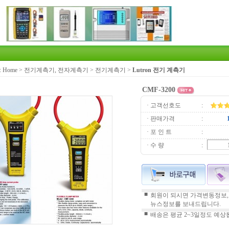
:
Home
>
전기계측기, 전자계측기
>
전기계측기
>
Lutron 전기 계측기
CMF-3200
· 고객선호도
:
· 판매가격
:
· 포 인 트
:
· 수 량
:
■
회원이 되시면 가격변동정보,
뉴스정보를 보내드립니다.
■
배송은 평균 2~3일정도 예상