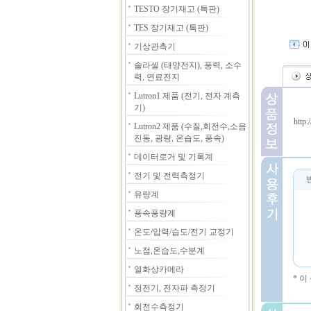
TESTO 장기재고 (특판)
TES 장기재고 (특판)
기상관측기
솔라셀 (태양전지), 풍력, 소수
력, 연료전지
Lutron1 제품 (전기, 전자 계측
기)
http
Lutron2 제품 (수질,회전수,소음
진동, 광량, 온습도, 풍속)
데이터로거 및 기록계
전기 및 전력측정기
유량계
풍속풍량계
온도/압력/습도/전기 교정기
노점,온습도,수분계
열화상카메라
* 
정전기, 전자파 측정기
회전수측정기