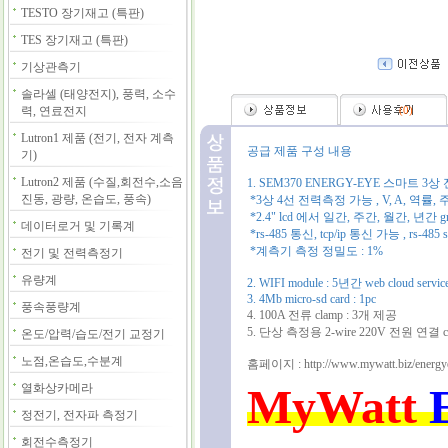
TESTO 장기재고 (특판)
TES 장기재고 (특판)
기상관측기
솔라셀 (태양전지), 풍력, 소수
력, 연료전지
(
0
)
Lutron1 제품 (전기, 전자 계측
공급 제품 구성 내용
기)
Lutron2 제품 (수질,회전수,소음
1. SEM370 ENERGY-EYE 스마트 3상
진동, 광량, 온습도, 풍속)
*3상 4선 전력측정 가능 , V, A, 역
*2.4" lcd 에서 일간, 주간, 월간, 년
데이터로거 및 기록계
*rs-485 통신, tcp/ip 통신 가능 , rs-48
*계측기 측정 정밀도 : 1%
전기 및 전력측정기
유량계
2. WIFI module : 5년간 web cloud serv
3. 4Mb micro-sd card : 1pc
풍속풍량계
4. 100A 전류 clamp : 3개 제공
5. 단상 측정용 2-wire 220V 전원 연결 cabl
온도/압력/습도/전기 교정기
노점,온습도,수분계
홈페이지 : http://www.mywatt.biz/energy
MyWatt
열화상카메라
정전기, 전자파 측정기
회전수측정기