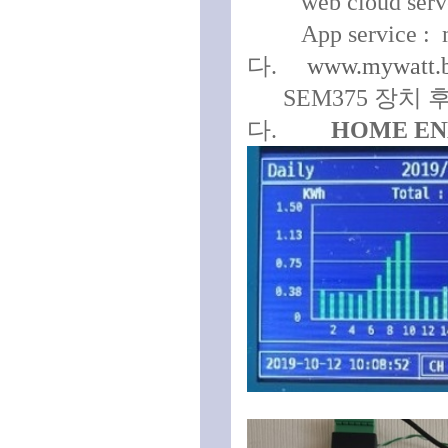
web cloud serve
App service :
다.
www.mywatt.b
SEM375 장치 
다.
HOME E