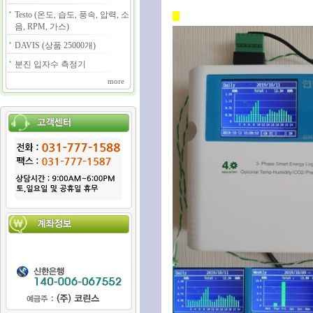
Testo (온도, 습도, 풍속, 압력, 소
음, RPM, 가스)
DAVIS (상품 25000개)
분진 입자수 측정기
more