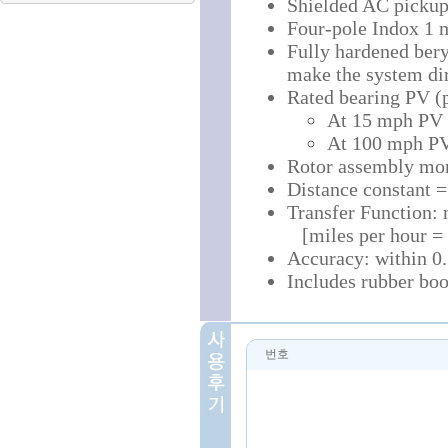
Shielded AC pickup 
Four-pole Indox 1 
Fully hardened bery
make the system dir
Rated bearing PV (p
At 15 mph PV i
At 100 mph PV 
Rotor assembly mom
Distance constant =
Transfer Function: 
[miles per hour = 
Accuracy: within 0.
Includes rubber boo
번호