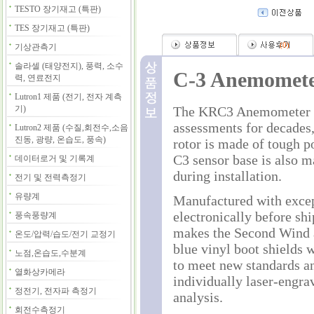
TESTO 장기재고 (특판)
TES 장기재고 (특판)
(
0
)
기상관측기
솔라셀 (태양전지), 풍력, 소수
C-3 Anemomet
력, 연료전지
Lutron1 제품 (전기, 전자 계측
기)
The KRC3 Anemometer is 
assessments for decades
Lutron2 제품 (수질,회전수,소음
진동, 광량, 온습도, 풍속)
rotor is made of tough p
C3 sensor base is also m
데이터로거 및 기록계
during installation.
전기 및 전력측정기
유량계
Manufactured with except
electronically before sh
풍속풍량계
makes the Second Wind an
온도/압력/습도/전기 교정기
blue vinyl boot shields 
노점,온습도,수분계
to meet new standards a
열화상카메라
individually laser-engra
정전기, 전자파 측정기
analysis.
회전수측정기