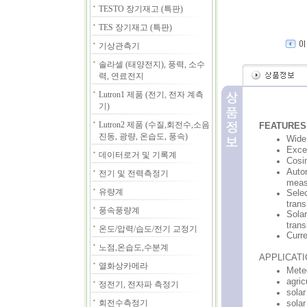
TESTO 장기재고 (특판)
TES 장기재고 (특판)
기상관측기
솔라셀 (태양전지), 풍력, 소수
력, 연료전지
Lutron1 제품 (전기, 전자 계측
기)
Lutron2 제품 (수질,회전수,소음
FEATURES
진동, 광량, 온습도, 풍속)
Wide 
Excel
데이터로거 및 기록계
Cosin
Auto
전기 및 전력측정기
meas
유량계
Selec
trans
풍속풍량계
Solar
trans
온도/압력/습도/전기 교정기
Curre
노점,온습도,수분계
APPLICAT
열화상카메라
Mete
agric
정전기, 전자파 측정기
sola
회전수측정기
solar