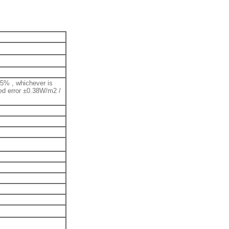
 ±5% , whichever is
ced error ±0.38W/m2 /