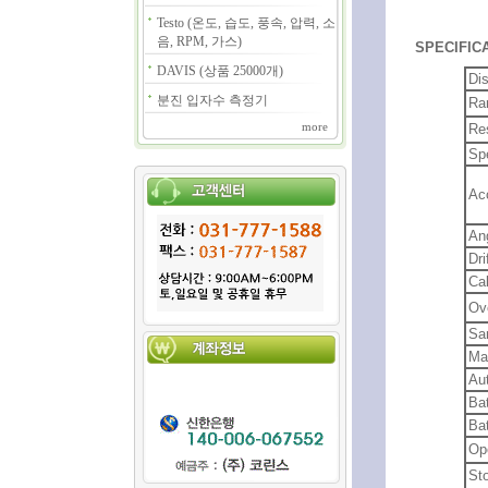
Testo (온도, 습도, 풍속, 압력, 소
음, RPM, 가스)
SPECIFICA
DAVIS (상품 25000개)
Di
분진 입자수 측정기
Ra
more
Re
Sp
Ac
An
Dri
Cal
Ove
Sa
Ma
Au
Bat
Bat
Op
St