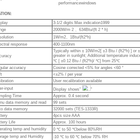
performancewindows
TION:
splay
3-1/2 digits.Max.indication1999
nge
2000W/m 2
、
634Btu/(ft 2 * h)
solution
1W/m2
、
1Btu/(ft2*h)
ectral response
400-1100nm
Typically within ± 10W/m2[ ±3 Btu / (ft2*h) ] or
greater in sunlight; Additional temperature indu
curacy
℃ [ ±0.12 Btu / (ft2*h)/ ℃] from 25℃
gular accuracy
Cosine corrected <5% for angles <60 °
ft
<±2% / per year
ibration
User recalibration available
r-input
Display shows"
"
mpling Time
Approx. 0.4 second
nu data memory and read
99 sets
to data memory
32000 sets (TES-1333R)
tery
4pcs size AAA
tery Life
Approx. 100 hours
erating temp and humidity
0 ℃ to 50 ℃below 80%RH
orage temp and Humidity
-10 ℃ to 60 ℃ below 70% RH