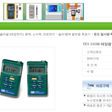
솔라셀 (태양전지), 풍력, 소수력, 연료전지
>
솔라/풍력 발전용 측정기
>
온도 일사량 
TES 1333R 태
· 고객선호도
· 판매가격
· 포 인 트
· 수 량
■
회원이 되시면 가격
뉴스정보를 보내드
■
배송은 평균 2~3