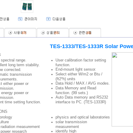
(
0
)
(
0
)
(
0
)
TES-1333/TES-1333R Solar Powe
:
spectral range.
User calibration factor setting
lent long term stability.
function.
End-mount light sensor.
e corrected.
Select either W/m2 or Btu /
matic transmission
(ft2*h) units
urements.
Data Hold / MAX / AVG modes.
t either power or
Data Memory and Read
mission.
 energy power or
function. (99 sets.)
Auto Data memory and RS232
mission.
nt time setting function.
interface to PC. (TES-1333R)
IONS
orology
physics and optical laboratories
ulture
solar transmission
r radiation measurement
measurement
identify high
 power research