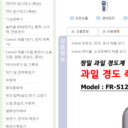
TESTO 장기재고 (특판)
TES 장기재고 (특판)
기상관측기
솔라셀 (태양전지), 풍력, 소수
력, 연료전지
(
0
)
Lutron1 제품 (전기, 전자 계측
Lutron 프로브, 전극, 센서 제품 보기
기)
Lutron 케이블, 소프트웨어 제품 보기
Lutron2 제품 (수질,회전수,소음
진동, 광량, 온습도, 풍속)
데이터로거 및 기록계
전기 및 전력측정기
유량계
풍속풍량계
온도/압력/습도/전기 교정기
노점,온습도,수분계
열화상카메라
정전기, 전자파 측정기
회전수측정기