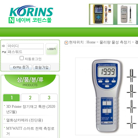
현재위치 :
Home
>
물리량 물성 측정기
>
자동로그인
3D Printer 장기재고 특판 (2020
년2월)
열화상카메라 (진단용)
MYWATT 스마트 전력 측정로
거