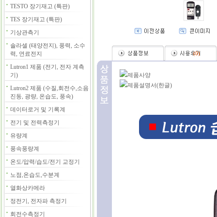
TESTO 장기재고 (특판)
TES 장기재고 (특판)
기상관측기
솔라셀 (태양전지), 풍력, 소수
력, 연료전지
(
0
)
Lutron1 제품 (전기, 전자 계측
기)
제품사양
제품설명서(한글)
Lutron2 제품 (수질,회전수,소음
진동, 광량, 온습도, 풍속)
데이터로거 및 기록계
전기 및 전력측정기
유량계
풍속풍량계
온도/압력/습도/전기 교정기
노점,온습도,수분계
열화상카메라
정전기, 전자파 측정기
회전수측정기