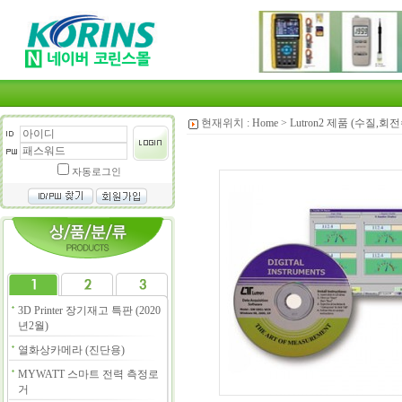
현재위치 :
Home
>
Lutron2 제품 (수질,
자동로그인
3D Printer 장기재고 특판 (2020
년2월)
열화상카메라 (진단용)
MYWATT 스마트 전력 측정로
거