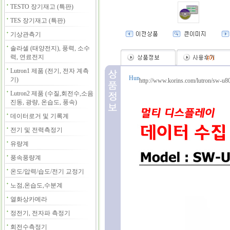
TESTO 장기재고 (특판)
TES 장기재고 (특판)
기상관측기
솔라셀 (태양전지), 풍력, 소수
력, 연료전지
(
0
)
Lutron1 제품 (전기, 전자 계측
기)
http://www.korins.com/lutron/sw-u8
Lutron2 제품 (수질,회전수,소음
진동, 광량, 온습도, 풍속)
데이터로거 및 기록계
전기 및 전력측정기
유량계
풍속풍량계
온도/압력/습도/전기 교정기
노점,온습도,수분계
열화상카메라
정전기, 전자파 측정기
회전수측정기