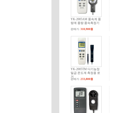
YK-2005AM 풍속계 풍
량계 풍량.풍속측정기
판매가:
310,900원
YK-2005TM 다기능정
밀급 온도계 측정용 로
거
판매가:
233,800원