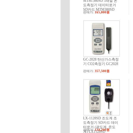
MTM-380SD 3채널 온
도측정기 데이터로거
SD카드 MTM380SD
판매가:
165,000원
GC-2028 탄산가스측정
기 CO2측정기 GC2028
판매가:
357,500원
LX-1128SD 조도계 조
도측정기 SD카드 데이
터로거 (광도계, 온도
판매가:
134,200원
계) LX1128SD