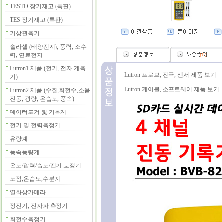
TESTO 장기재고 (특판)
TES 장기재고 (특판)
기상관측기
솔라셀 (태양전지), 풍력, 소수
력, 연료전지
(
0
)
Lutron1 제품 (전기, 전자 계측
Lutron 프로브, 전극, 센서 제품 보기
기)
Lutron 케이블, 소프트웨어 제품 보기
Lutron2 제품 (수질,회전수,소음
진동, 광량, 온습도, 풍속)
데이터로거 및 기록계
전기 및 전력측정기
유량계
풍속풍량계
온도/압력/습도/전기 교정기
노점,온습도,수분계
열화상카메라
정전기, 전자파 측정기
회전수측정기