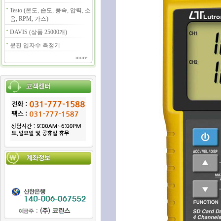
Testo (온도, 습도, 풍속, 압력, 소
음, RPM, 가스)
DAVIS (상품 25000개)
분진 입자수 측정기
more