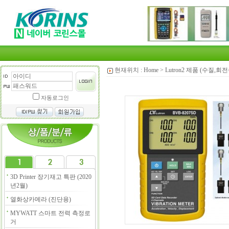
현재위치 :
Home
>
Lutron2 제품 (수질,
자동로그인
3D Printer 장기재고 특판 (2020
년2월)
열화상카메라 (진단용)
MYWATT 스마트 전력 측정로
거