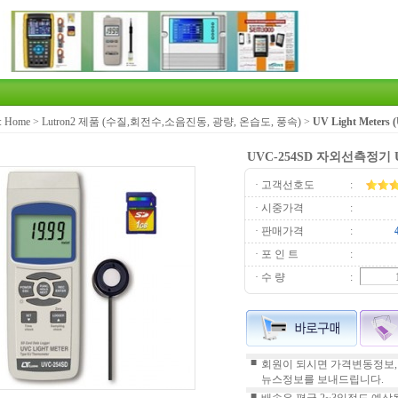
:
Home
>
Lutron2 제품 (수질,회전수,소음진동, 광량, 온습도, 풍속)
>
UV Light Meter
UVC-254SD 자외선측정기
· 고객선호도
:
· 시중가격
:
· 판매가격
:
· 포 인 트
:
· 수 량
:
■
회원이 되시면 가격변동정보,
뉴스정보를 보내드립니다.
■