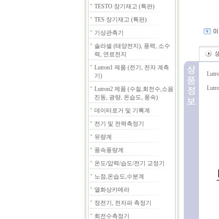
TESTO 장기재고 (특판)
TES 장기재고 (특판)
기상관측기
솔라셀 (태양전지), 풍력, 소수
력, 연료전지
Lutron1 제품 (전기, 전자 계측
Lut
기)
Lut
Lutron2 제품 (수질,회전수,소음
진동, 광량, 온습도, 풍속)
데이터로거 및 기록계
전기 및 전력측정기
유량계
풍속풍량계
온도/압력/습도/전기 교정기
노점,온습도,수분계
열화상카메라
정전기, 전자파 측정기
회전수측정기